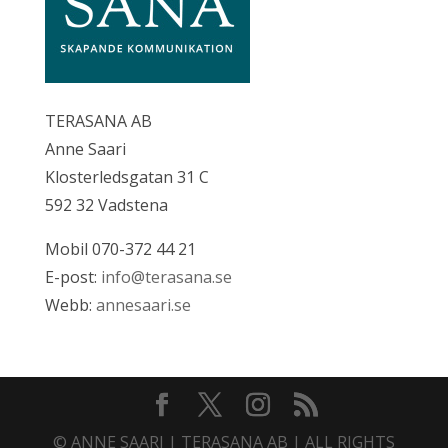
TERASANA AB
Anne Saari
Klosterledsgatan 31 C
592 32 Vadstena
Mobil 070-372 44 21
E-post:
info@terasana.se
Webb:
annesaari.se
© ANNE SAARI | TERASANA AB | ALL RIGHTS