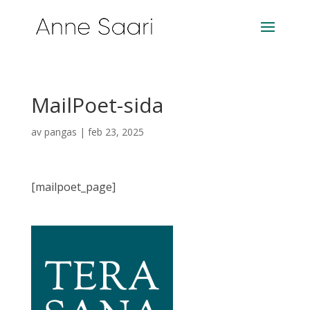
MailPoet-sida
av
pangas
|
feb 23, 2025
[mailpoet_page]