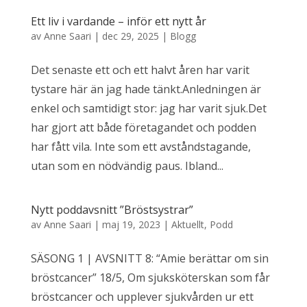
Ett liv i vardande – inför ett nytt år
av
Anne Saari
|
dec 29, 2025
|
Blogg
Det senaste ett och ett halvt åren har varit
tystare här än jag hade tänkt.Anledningen är
enkel och samtidigt stor: jag har varit sjuk.Det
har gjort att både företagandet och podden
har fått vila. Inte som ett avståndstagande,
utan som en nödvändig paus. Ibland...
Nytt poddavsnitt ”Bröstsystrar”
av
Anne Saari
|
maj 19, 2023
|
Aktuellt
,
Podd
SÄSONG 1 | AVSNITT 8: “Amie berättar om sin
bröstcancer” 18/5, Om sjuksköterskan som får
bröstcancer och upplever sjukvården ur ett