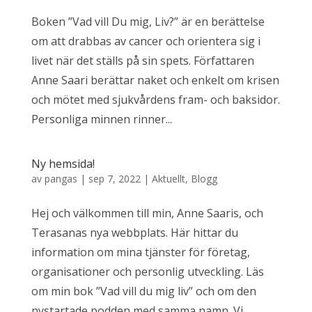
Boken ”Vad vill Du mig, Liv?” är en berättelse
om att drabbas av cancer och orientera sig i
livet när det ställs på sin spets. Författaren
Anne Saari berättar naket och enkelt om krisen
och mötet med sjukvårdens fram- och baksidor.
Personliga minnen rinner...
Ny hemsida!
av
pangas
|
sep 7, 2022
|
Aktuellt
,
Blogg
Hej och välkommen till min, Anne Saaris, och
Terasanas nya webbplats. Här hittar du
information om mina tjänster för företag,
organisationer och personlig utveckling. Läs
om min bok ”Vad vill du mig liv” och om den
nystartade podden med samma namn. Vi...