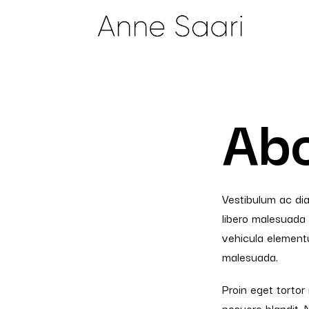
Abo
Vestibulum ac di
libero malesuada 
vehicula elementu
malesuada.
Proin eget tortor 
posuere blandit. 