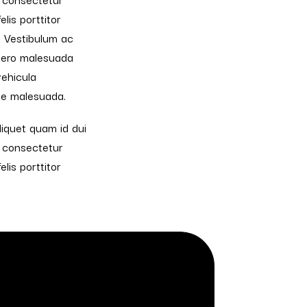
lis porttitor
. Vestibulum ac
ibero malesuada
vehicula
tie malesuada.
liquet quam id dui
, consectetur
lis porttitor
.