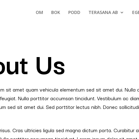
OM
BOK
PODD
TERASANA AB
EG
ut Us
am sit amet quam vehicula elementum sed sit amet dui. Nulla q
feugiat. Nulla porttitor accumsan tincidunt. Vestibulum ac di
m sed sit amet dui. Sed porttitor lectus nibh. Donec sollicitud
risus. Cras ultricies ligula sed magna dictum porta. Curabitur a
Nulla porttitor accumsan tincidunt. Lorem ipsum dolor sit amet