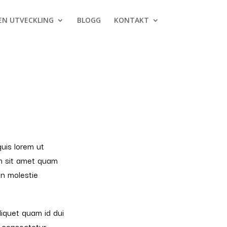
EN UTVECKLING
BLOGG
KONTAKT
uis lorem ut
am sit amet quam
in molestie
liquet quam id dui
, consectetur