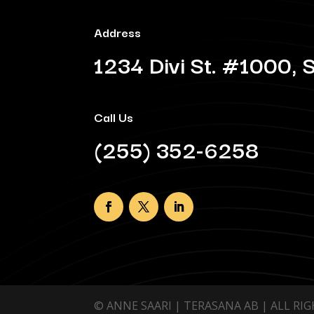
Address
1234 Divi St. #1000, 
Call Us
(255) 352-6258
© ANNE SAARI | TERASANA AB | ALL RI