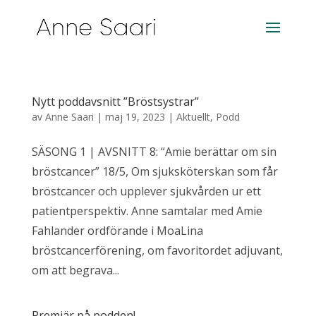
Nytt poddavsnitt ”Bröstsystrar”
av
Anne Saari
|
maj 19, 2023
|
Aktuellt
,
Podd
SÄSONG 1 | AVSNITT 8: “Amie berättar om sin
bröstcancer” 18/5, Om sjuksköterskan som får
bröstcancer och upplever sjukvården ur ett
patientperspektiv. Anne samtalar med Amie
Fahlander ordförande i MoaLina
bröstcancerförening, om favoritordet adjuvant,
om att begrava...
Premiär på podden!